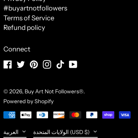
français
#buyartnotfollowers
الأقاليم الجنوبية الفرنسية
Terms of Service
(USD $)
Español
Refund policy
الإقليم البريطاني في
العربية
المحيط الهندي (USD $)
简体中文
Connect
الإكوادور (USD $)
português
Facebook
Twitter
Pinterest
Instagram
TikTok
YouTube
الإمارات العربية المتحدة
(Brasil)
(USD $)
русский
البحرين (USD $)
日本語
© 2026,
Buy Art Not Followers®
.
البرازيل (USD $)
Powered by Shopify
Italiano
البرتغال (USD $)
Payment
Deutsch
methods
البوسنة والهرسك (USD $)
Language
Country/region
الولايات المتحدة (USD $)
العربية
التشيك (USD $)