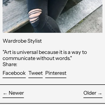
آيسلندا (USD $)
Wardrobe Stylist
أذربيجان (USD $)
"Art is universal because it is a way to
أرمينيا (USD $)
communicate without words."
Share:
أروبا (USD $)
Share
Tweet
Pin
Facebook
Tweet
Pinterest
أستراليا (USD $)
on
on
on
Facebook
Twitter
Pinterest
أفغانستان (USD $)
←
Newer
Older
→
ألبانيا (USD $)